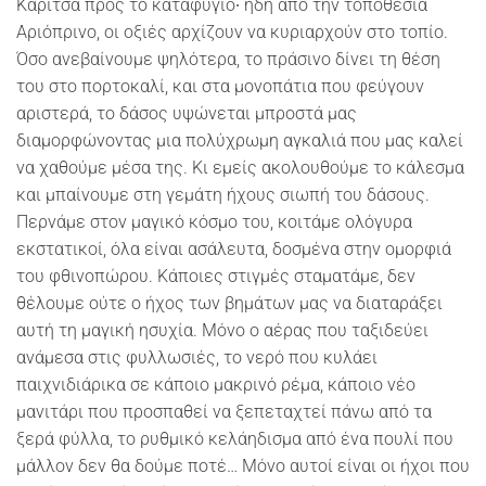
Καρίτσα προς το καταφύγιο∙ ήδη από την τοποθεσία
Αριόπρινο, οι οξιές αρχίζουν να κυριαρχούν στο τοπίο.
Όσο ανεβαίνουμε ψηλότερα, το πράσινο δίνει τη θέση
του στο πορτοκαλί, και στα μονοπάτια που φεύγουν
αριστερά, το δάσος υψώνεται μπροστά μας
διαμορφώνοντας μια πολύχρωμη αγκαλιά που μας καλεί
να χαθούμε μέσα της. Κι εμείς ακολουθούμε το κάλεσμα
και μπαίνουμε στη γεμάτη ήχους σιωπή του δάσους.
Περνάμε στον μαγικό κόσμο του, κοιτάμε ολόγυρα
εκστατικοί, όλα είναι ασάλευτα, δοσμένα στην ομορφιά
του φθινοπώρου. Κάποιες στιγμές σταματάμε, δεν
θέλουμε ούτε ο ήχος των βημάτων μας να διαταράξει
αυτή τη μαγική ησυχία. Μόνο ο αέρας που ταξιδεύει
ανάμεσα στις φυλλωσιές, το νερό που κυλάει
παιχνιδιάρικα σε κάποιο μακρινό ρέμα, κάποιο νέο
μανιτάρι που προσπαθεί να ξεπεταχτεί πάνω από τα
ξερά φύλλα, το ρυθμικό κελάηδισμα από ένα πουλί που
μάλλον δεν θα δούμε ποτέ… Μόνο αυτοί είναι οι ήχοι που