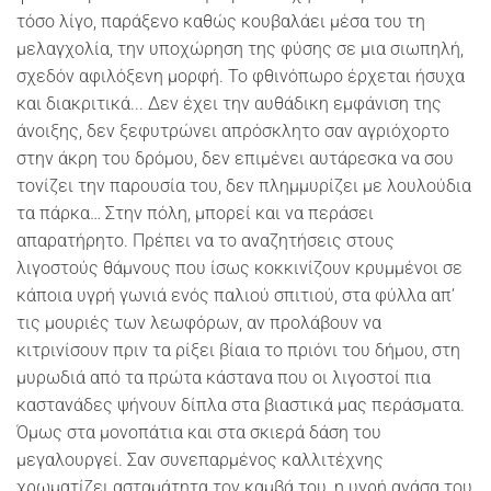
τόσο λίγο, παράξενο καθώς κουβαλάει μέσα του τη
μελαγχολία, την υποχώρηση της φύσης σε μια σιωπηλή,
σχεδόν αφιλόξενη μορφή. Το φθινόπωρο έρχεται ήσυχα
και διακριτικά... Δεν έχει την αυθάδικη εμφάνιση της
άνοιξης, δεν ξεφυτρώνει απρόσκλητο σαν αγριόχορτο
στην άκρη του δρόμου, δεν επιμένει αυτάρεσκα να σου
τονίζει την παρουσία του, δεν πλημμυρίζει με λουλούδια
τα πάρκα… Στην πόλη, μπορεί και να περάσει
απαρατήρητο. Πρέπει να το αναζητήσεις στους
λιγοστούς θάμνους που ίσως κοκκινίζουν κρυμμένοι σε
κάποια υγρή γωνιά ενός παλιού σπιτιού, στα φύλλα απ’
τις μουριές των λεωφόρων, αν προλάβουν να
κιτρινίσουν πριν τα ρίξει βίαια το πριόνι του δήμου, στη
μυρωδιά από τα πρώτα κάστανα που οι λιγοστοί πια
καστανάδες ψήνουν δίπλα στα βιαστικά μας περάσματα.
Όμως στα μονοπάτια και στα σκιερά δάση του
μεγαλουργεί. Σαν συνεπαρμένος καλλιτέχνης
χρωματίζει ασταμάτητα τον καμβά του, η υγρή ανάσα του