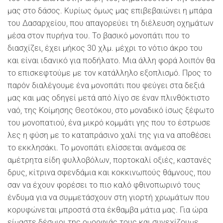
μας στο δάσος. Κυρίως όμως μας επιβεβαιώνει η μπάρα
του Δασαρχείου, που απαγορεύει τη διέλευση οχημάτων
μέσα στον πυρήνα του. Το βασικό μονοπάτι που το
διασχίζει, έχει μήκος 30 χλμ. μέχρι το νότιο άκρο του
και είναι ιδανικό για ποδήλατο. Μια άλλη φορά λοιπόν θα
το επισκεφτούμε με τον κατάλληλο εξοπλισμό. Προς το
παρόν διαλέγουμε ένα μονοπάτι που φεύγει στα δεξιά
μας και μας οδηγεί μετά από λίγο σε έναν πλινθόκτιστο
ναό, της Κοίμησης Θεοτόκου, στο μοναδικό ίσως ξέφωτο
του μονοπατιού, ένα μικρό κομμάτι γης που το έστρωσε
λες η φύση με το καταπράσινο χαλί της για να αποθέσει
το εκκλησάκι. Το μονοπάτι ελίσσεται ανάμεσα σε
αμέτρητα είδη φυλλοβόλων, πορτοκαλί οξιές, καστανές
δρυς, κίτρινα σφενδάμια και κοκκινωπούς θάμνους, που
σαν να έχουν φορέσει το πιο καλό φθινοπωρινό τους
ένδυμα για να συμμετάσχουν στη γιορτή χρωμάτων που
κορυφώνεται μπροστά στα έκθαμβα μάτια μας. Για ώρα
είμαστε δέσμιοι της ομορφιάς τους και συνεχίζουμε