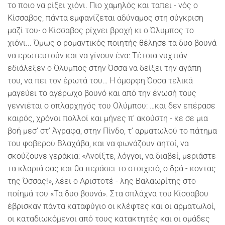
το ποιο να ρίξει χιόνι. Πιο χαμηλός και ταπει - νός ο
Κίσσαβος, πάντα εμφανίζεται αδύναμος στη σύγκριση
μαζί του∙ ο Κίσσαβος ρίχνει βροχή κι ο Όλυμπος το
χιόνι... Όμως ο ρομαντικός ποιητής θέλησε τα δυο βουνά
να ερωτευτούν και να γίνουν ένα: Τέτοια νυχτιάν
εδιάλεξεν ο Όλυμπος στην Όσσα να δείξει την αγάπη
του, να πει τον έρωτά του… Η όμορφη Όσσα τελικά
μαγεύει το αγέρωχο βουνό και από την ένωσή τους
γεννιέται ο οπλαρχηγός του Ολύμπου: …και δεν επέρασε
καιρός, χρόνοι πολλοί και μήνες π’ ακούστη - κε σε μια
βοή μεσ’ στ’ Άγραφα, στην Πίνδο, τ’ αρματωλού το πάτημα
του φοβερού Βλαχάβα, και να φωνάζουν αητοί, να
σκούζουνε γεράκια: «Ανοίξτε, λόγγοι, να διαβεί, μεριάστε
τα κλαριά σας και θα περάσει το στοιχειό, ο δρά - κοντας
της Όσσας!», λέει ο Αριστοτέ - λης Βαλαωρίτης στο
ποίημά του «Τα δυο βουνά». Στα σπλάχνα του Κίσσαβου
έβρισκαν πάντα καταφύγιο οι κλέφτες και οι αρματωλοί,
οι καταδιωκόμενοι από τους κατακτητές και οι ομάδες