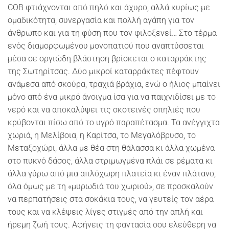
COB φτιάχνονται από πηλό και άχυρο, αλλά κυρίως με
ομαδικότητα, συνεργασία και πολλή αγάπη για τον
άνθρωπο και για τη φύση που τον φιλοξενεί… Στο τέρμα
ενός διαμορφωμένου μονοπατιού που αναπτύσσεται
μέσα σε οργιώδη βλάστηση βρίσκεται ο καταρράκτης
της Σωτηρίτσας. Δύο μικροί καταρράκτες πέφτουν
ανάμεσα από σκούρα, τραχιά βράχια, ενώ ο ήλιος μπαίνει
μόνο από ένα μικρό άνοιγμα ίσα για να παιχνιδίσει με το
νερό και να αποκαλύψει τις σκοτεινές σπηλιές που
κρύβονται πίσω από το υγρό παραπέτασμα. Τα ανέγγιχτα
χωριά, η Μελίβοια, η Καρίτσα, το Μεγαλόβρυσο, το
Μεταξοχώρι, άλλα με θέα στη θάλασσα κι άλλα χωμένα
στο πυκνό δάσος, άλλα στριμωγμένα πλάι σε ρέματα κι
άλλα γύρω από μια απλόχωρη πλατεία κι έναν πλάτανο,
όλα όμως με τη «μυρωδιά του χωριού», σε προσκαλούν
να περπατήσεις στα σοκάκια τους, να γευτείς τον αέρα
τους και να κλέψεις λίγες στιγμές από την απλή και
ήρεμη ζωή τους. Αφήνεις τη φαντασία σου ελεύθερη να