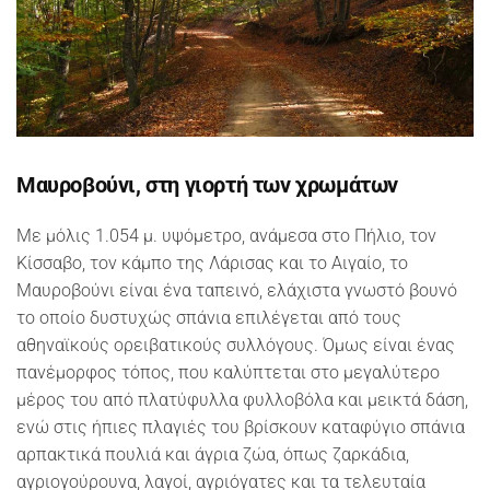
Μαυροβούνι, στη γιορτή των χρωμάτων
Με μόλις 1.054 μ. υψόμετρο, ανάμεσα στο Πήλιο, τον
Κίσσαβο, τον κάμπο της Λάρισας και το Αιγαίο, το
Μαυροβούνι είναι ένα ταπεινό, ελάχιστα γνωστό βουνό
το οποίο δυστυχώς σπάνια επιλέγεται από τους
αθηναϊκούς ορειβατικούς συλλόγους. Όμως είναι ένας
πανέμορφος τόπος, που καλύπτεται στο μεγαλύτερο
μέρος του από πλατύφυλλα φυλλοβόλα και μεικτά δάση,
ενώ στις ήπιες πλαγιές του βρίσκουν καταφύγιο σπάνια
αρπακτικά πουλιά και άγρια ζώα, όπως ζαρκάδια,
αγριογούρουνα, λαγοί, αγριόγατες και τα τελευταία