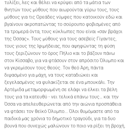
τυλίξει, λες και θέλει να κρύψει από τα μάτια των
θνητών τους μύθους που αιωρούνται γύρω τους, τους
μύθους για τις Ορεάδες νύμφες που κατοικούν εδώ και
βγαίνουν ακροπατώντας το σούρουπο φοβισμένες από
τα τρομερά όντα, τους κύκλωπες που είναι «σαν βράχοι
της Όσσας». Τους μύθους για τους ασεβείς Γίγαντες,
τους γιους της Ιφιμήδειας, που αψηφώντας τη φύση
τους ξεριζώνουν το όρος Πήλιο και το βάζουν πάνω
στον Κίσσαβο, για να φτάσουν στον απρόσιτο Όλυμπο και
να γκρεμίσουν τους θεούς. Τον θεό Άρη, πάντα
διψασμένο για μάχη, να τους καταδιώκει και
ξεγελασμένος να φυλακίζεται σε ένα μπουκάλι. Την
Αρτέμιδα μεταμορφωμένη σε ελάφι να έλκει τα βέλη
τους για τα κατευθύ - νει τελικά επάνω τους… και την
Όσσα να απελευθερώνεται από την αιώνια προσπάθεια
να φτάσει τον θεϊκό Όλυμπο... Όλοι θυμόμαστε από τα
παιδικά μας χρόνια το δημοτικό τραγούδι, για τα δυο
βουνά που συνεχώς μαλώνουν το ποιο να ρίξει τη βροχή,