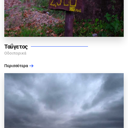
Ταΰγετος
Οδοιπορικά
Περισσότερα