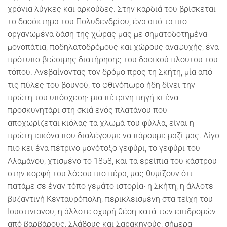
χρόνια λύγκες και αρκούδες. Στην καρδιά του βρίσκεται
το δασόκτημα του Πολυδενδρίου, ένα από τα πιο
οργανωμένα δάση της χώρας μας με σηματοδοτημένα
μονοπάτια, ποδηλατοδρόμους και χώρους αναψυχής, ένα
πρότυπο βιώσιμης διατήρησης του δασικού πλούτου του
τόπου. Ανεβαίνοντας τον δρόμο προς τη Σκήτη, μία από
τις πύλες του βουνού, το φθινόπωρο ήδη δίνει την
πρώτη του υπόσχεση∙ μια πέτρινη πηγή κι ένα
προσκυνητάρι στη σκιά ενός πλατάνου που
αποχωρίζεται κιόλας τα χλωμά του φύλλα, είναι η
πρώτη εικόνα που διαλέγουμε να πάρουμε μαζί μας. Λίγο
πιο κει ένα πέτρινο μονότοξο γεφύρι, το γεφύρι του
Αλαμάνου, χτισμένο το 1858, και τα ερείπια του κάστρου
στην κορφή του λόφου πιο πέρα, μας θυμίζουν ότι
πατάμε σε έναν τόπο γεμάτο ιστορία∙ η Σκήτη, η άλλοτε
βυζαντινή Κενταυρόπολη, περικλεισμένη στα τείχη του
Ιουστινιανού, η άλλοτε οχυρή θέση κατά των επιδρομών
από βαρβάρους, Σλάβους και Σαρακηνούς, σήμερα