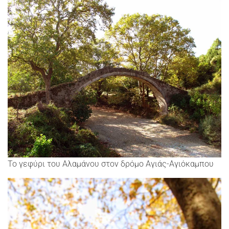
Το γεφύρι του Αλαμάνου στον δρόμο Αγιάς-Αγιόκαμπου