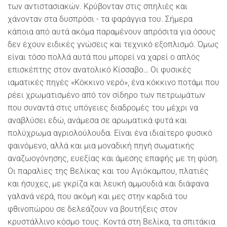
των αντιστασιακών. Κρύβονταν στις σπηλιές και
χάνονταν στα δυσπρόσι - τα φαράγγια του. Σήμερα
κάποια από αυτά ακόμα παραμένουν απρόσιτα για όσους
δεν έχουν ειδικές γνώσεις και τεχνικό εξοπλισμό. Όμως
είναι τόσο πολλά αυτά που μπορεί να χαρεί ο απλός
επισκέπτης στον ανατολικό Κίσσαβο… Οι φυσικές
ιαματικές πηγές «Κόκκινο νερό», ένα κόκκινο ποτάμι που
ρέει χρωματισμένο από τον σίδηρο των πετρωμάτων
που συναντά στις υπόγειες διαδρομές του μέχρι να
αναβλύσει εδώ, ανάμεσα σε αρωματικά φυτά και
πολύχρωμα αγριολούλουδα. Είναι ένα ιδιαίτερο φυσικό
φαινόμενο, αλλά και μια μοναδική πηγή σωματικής
αναζωογόνησης, ευεξίας και άμεσης επαφής με τη φύση.
Οι παραλίες της Βελίκας και του Αγιόκαμπου, πλατιές
και ήσυχες, με γκρίζα και λευκή αμμουδιά και διάφανα
γαλανά νερά, που ακόμη και μες στην καρδιά του
φθινοπώρου σε δελεάζουν να βουτήξεις στον
κρυστάλλινο κόσμο τους. Κοντά στη Βελίκα, τα σπιτάκια