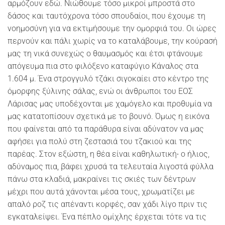
αρμόζουν εδώ. Νιώθουμε τόσο μικροί μπροστά στο
δάσος και ταυτόχρονα τόσο σπουδαίοι, που έχουμε τη
νοημοσύνη για να εκτιμήσουμε την ομορφιά του. Οι ώρες
περνούν και πάλι χωρίς να το καταλάβουμε, την κούρασή
μας τη νικά συνεχώς ο θαυμασμός και έτσι φτάνουμε
απόγευμα πια στο φιλόξενο καταφύγιο Κάναλος στα
1.604 μ. Ένα στρογγυλό τζάκι σιγοκαίει στο κέντρο της
όμορφης ξύλινης σάλας, ενώ οι άνθρωποι του ΕΟΣ
Λάρισας μας υποδέχονται με χαμόγελο και προθυμία να
μας κατατοπίσουν σχετικά με το βουνό. Όμως η εικόνα
που φαίνεται από τα παράθυρα είναι αδύνατον να μας
αφήσει για πολύ στη ζεστασιά του τζακιού και της
παρέας. Στον εξώστη, η θέα είναι καθηλωτική∙ ο ήλιος,
αδύναμος πια, βάφει χρυσά τα τελευταία λιγοστά φύλλα
πάνω στα κλαδιά, μακραίνει τις σκιές των δέντρων
μέχρι που αυτά χάνονται μέσα τους, χρωματίζει με
απαλό ροζ τις απέναντι κορφές, σαν χάδι λίγο πριν τις
εγκαταλείψει. Ένα πέπλο ομίχλης έρχεται τότε να τις