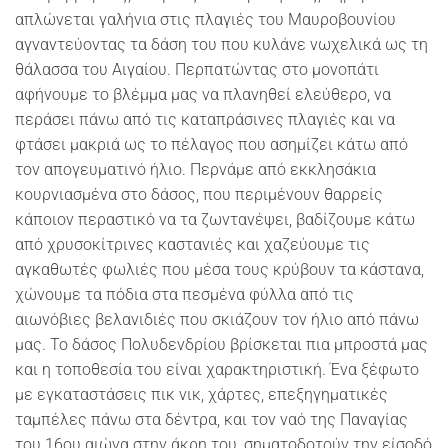
απλώνεται γαλήνια στις πλαγιές του Μαυροβουνίου
αγναντεύοντας τα δάση του που κυλάνε νωχελικά ως τη
θάλασσα του Αιγαίου. Περπατώντας στο μονοπάτι
αφήνουμε το βλέμμα μας να πλανηθεί ελεύθερο, να
περάσει πάνω από τις καταπράσινες πλαγιές και να
φτάσει μακριά ως το πέλαγος που ασημίζει κάτω από
τον απογευματινό ήλιο. Περνάμε από εκκλησάκια
κουρνιασμένα στο δάσος, που περιμένουν θαρρείς
κάποιον περαστικό να τα ζωντανέψει, βαδίζουμε κάτω
από χρυσοκίτρινες καστανιές και χαζεύουμε τις
αγκαθωτές φωλιές που μέσα τους κρύβουν τα κάστανα,
χώνουμε τα πόδια στα πεσμένα φύλλα από τις
αιωνόβιες βελανιδιές που σκιάζουν τον ήλιο από πάνω
μας. Το δάσος Πολυδενδρίου βρίσκεται πια μπροστά μας
και η τοποθεσία του είναι χαρακτηριστική. Ένα ξέφωτο
με εγκαταστάσεις πικ νικ, χάρτες, επεξηγηματικές
ταμπέλες πάνω στα δέντρα, και τον ναό της Παναγίας
του 16ου αιώνα στην άκρη του, σηματοδοτούν την είσοδό